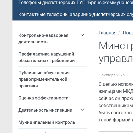
Телефоны диспетчерских ГУП "Брянсккоммунэнерг
Контактные телефоны аварийно-диспетчерских с
Главная
Нов
Контрольно-надзорная
деятельность
Минстр
Профилактика нарушений
управ
обязательных требований
Публичные обсуждения
8 октября 2025
правоприменительной
С целью испол
практики
жильцами МКД 
Оценка эффективности
сейчас он прох
собственникам
Деятельность инспекции
быть составле
такой формой и 
Муниципальный контроль