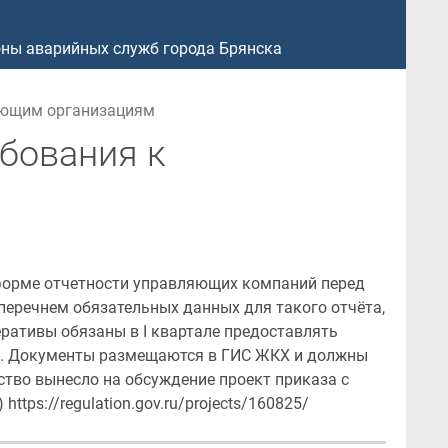
ны аварийных служб города Брянска
яющим организациям
бования к
 форме отчетности управляющих компаний перед
еречнем обязательных данных для такого отчёта,
еративы обязаны в I квартале предоставлять
уг. Документы размещаются в ГИС ЖКХ и должны
тво вынесло на обсуждение проект приказа с
tps://regulation.gov.ru/projects/160825/