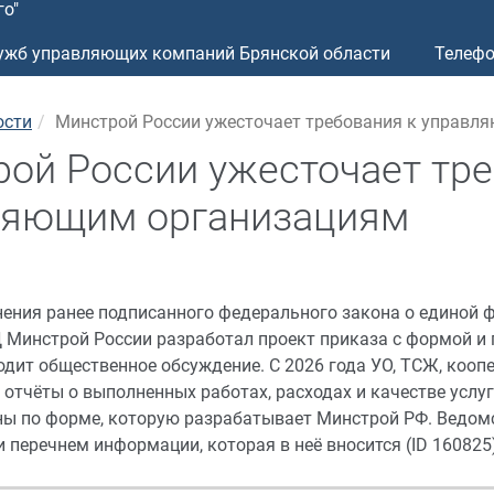
о"
лужб управляющих компаний Брянской области
Телефо
ости
Минстрой России ужесточает требования к управл
ой России ужесточает тре
ляющим организациям
нения ранее подписанного федерального закона о единой
Минстрой России разработал проект приказа с формой и п
одит общественное обсуждение. С 2026 года УО, ТСЖ, кооп
 отчёты о выполненных работах, расходах и качестве усл
ны по форме, которую разрабатывает Минстрой РФ. Ведомс
перечнем информации, которая в неё вносится (ID 160825) ht